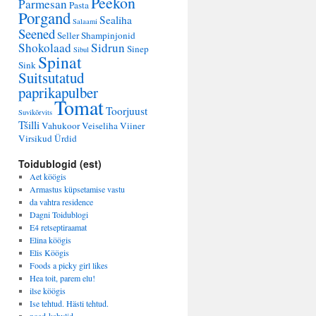
Peekon
Parmesan
Pasta
Porgand
Sealiha
Salaami
Seened
Seller
Shampinjonid
Shokolaad
Sidrun
Sinep
Sibul
Spinat
Sink
Suitsutatud
paprikapulber
Tomat
Toorjuust
Suvikõrvits
Tšilli
Vahukoor
Veiseliha
Viiner
Virsikud
Ürdid
Toidublogid (est)
Aet köögis
Armastus küpsetamise vastu
da vahtra residence
Dagni Toidublogi
E4 retseptiraamat
Elina köögis
Elis Köögis
Foods a picky girl likes
Hea toit, parem elu!
ilse köögis
Ise tehtud. Hästi tehtud.