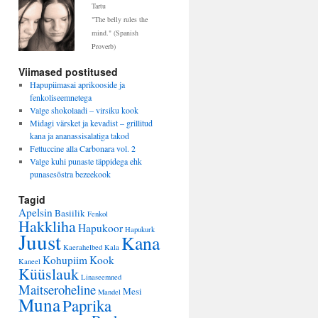
Tartu
"The belly rules the
mind." (Spanish
Proverb)
Viimased postitused
Hapupiimasai aprikooside ja
fenkoliseemnetega
Valge shokolaadi – virsiku kook
Midagi värsket ja kevadist – grillitud
kana ja ananassisalatiga takod
Fettuccine alla Carbonara vol. 2
Valge kuhi punaste täppidega ehk
punasesõstra bezeekook
Tagid
Apelsin
Basiilik
Fenkol
Hakkliha
Hapukoor
Hapukurk
Juust
Kana
Kaerahelbed
Kala
Kohupiim
Kook
Kaneel
Küüslauk
Linaseemned
Maitseroheline
Mesi
Mandel
Muna
Paprika