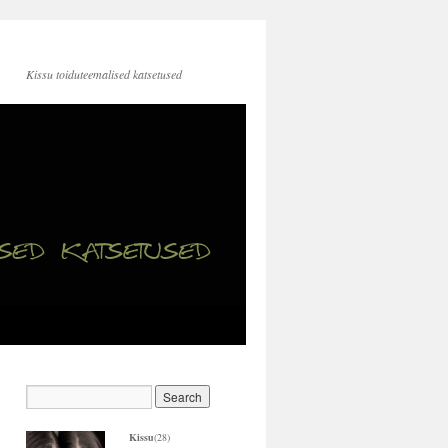
Kissu toiduteemalised katsetused
Kissu
(28)