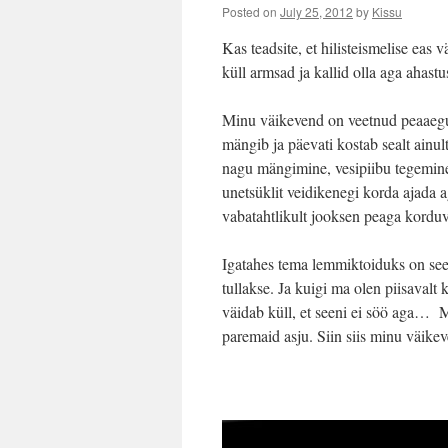
Posted on
July 25, 2012
by
Kissu
Kas teadsite, et hilisteismelise ea
küll armsad ja kallid olla aga ahastu
Minu väikevend on veetnud peaaegu 
mängib ja päevati kostab sealt ainul
nagu mängimine, vesipiibu tegemin
unetsüklit veidikenegi korda ajada a
vabatahtlikult jooksen peaga korduva
Igatahes tema lemmiktoiduks on seen
tullakse. Ja kuigi ma olen piisavalt 
väidab küll, et seeni ei söö aga… M
paremaid asju. Siin siis minu väik