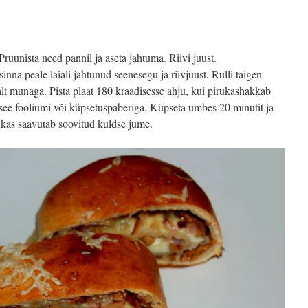
ruunista need pannil ja aseta jahtuma. Riivi juust.
a sinna peale laiali jahtunud seenesegu ja riivjuust. Rulli taigen
alt munaga. Pista plaat 180 kraadisesse ahju, kui pirukashakkab
ee fooliumi või küpsetuspaberiga. Küpseta umbes 20 minutit ja
ukas saavutab soovitud kuldse jume.