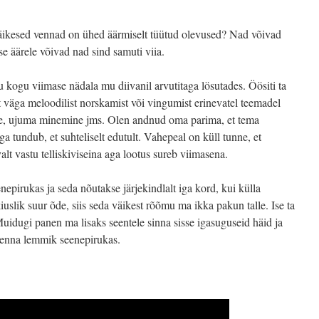
s väikesed vennad on ühed äärmiselt tüütud olevused? Nad võivad
se äärele võivad nad sind samuti viia.
kogu viimase nädala mu diivanil arvutitaga lösutades. Öösiti ta
t väga meloodilist norskamist või vingumist erinevatel teemadel
e, ujuma minemine jms. Olen andnud oma parima, et tema
ga tundub, et suhteliselt edutult. Vahepeal on küll tunne, et
lt vastu telliskiviseina aga lootus sureb viimasena.
epirukas ja seda nõutakse järjekindlalt iga kord, kui külla
kiuslik suur õde, siis seda väikest rõõmu ma ikka pakun talle. Ise ta
uidugi panen ma lisaks seentele sinna sisse igasuguseid häid ja
evenna lemmik seenepirukas.