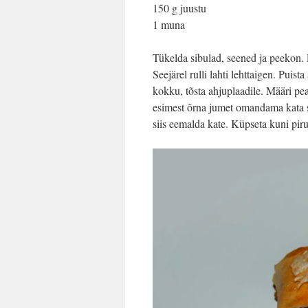
150 g juustu
1 muna
Tükelda sibulad, seened ja peekon. P
Seejärel rulli lahti lehttaigen. Puist
kokku, tõsta ahjuplaadile. Määri pe
esimest õrna jumet omandama kata s
siis eemalda kate. Küpseta kuni pir