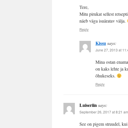
Tere,
Mitu pirukat sellest retsept
näeb väga isuäratav välja.
Reply
Kissu
says:
June 27, 2013 at 11
Mina ostan enamast
on kaks lehte ja k
õhukeseks.
Reply
Luiseriin
says:
September 26, 2017 at 8:21 a
See on pigem struudel, kui