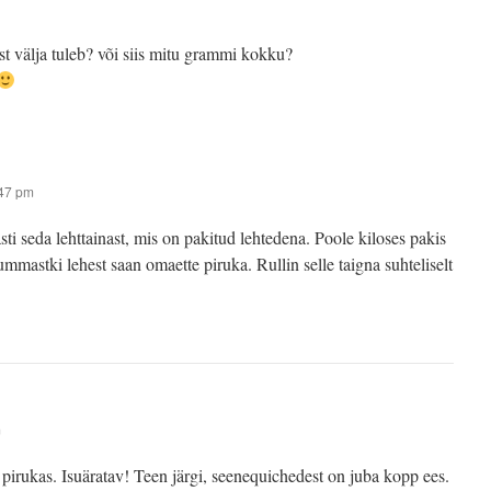
ist välja tuleb? või siis mitu grammi kokku?
:47 pm
i seda lehttainast, mis on pakitud lehtedena. Poole kiloses pakis
ummastki lehest saan omaette piruka. Rullin selle taigna suhteliselt
m
 pirukas. Isuäratav! Teen järgi, seenequichedest on juba kopp ees.