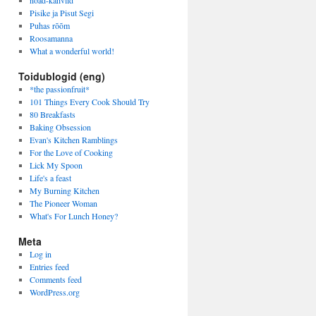
noad-kahvlid
Pisike ja Pisut Segi
Puhas rõõm
Roosamanna
What a wonderful world!
Toidublogid (eng)
*the passionfruit*
101 Things Every Cook Should Try
80 Breakfasts
Baking Obsession
Evan's Kitchen Ramblings
For the Love of Cooking
Lick My Spoon
Life's a feast
My Burning Kitchen
The Pioneer Woman
What's For Lunch Honey?
Meta
Log in
Entries feed
Comments feed
WordPress.org