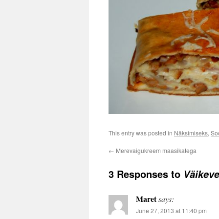
This entry was posted in
Näksimiseks
,
So
←
Merevaigukreem maasikatega
3 Responses to
Väikev
Maret
says:
June 27, 2013 at 11:40 pm