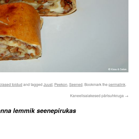
olased toidud
and tagged
Juust
,
Peekon
,
Seened
. Bookmark the
permalink
.
Kaneelisaiakesed pärlsuhkruga
→
enna lemmik seenepirukas